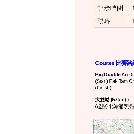
Course 比
賽路
Big Double Au (
(Start)
Pak Tam C
(Finish)
大雙坳
(57km)
：
(起點)
北潭涌
家樂