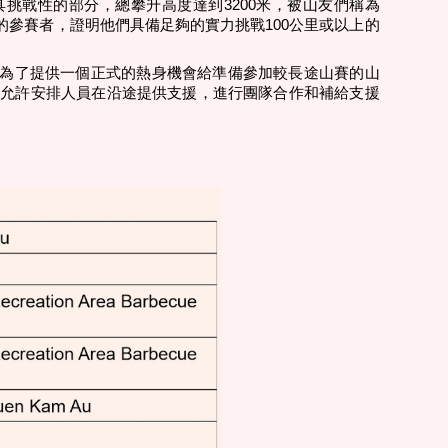
具挑戰性的部分，總攀升高度達到3200米，被山友們稱為
參賽者，證明他們具備足夠的實力挑戰100公里或以上的
舉辦目的是為了提供一個正式的熱身機會給準備參加較長途山賽的山
並允許安排人員在沿途提供支援，進行團隊合作和補給支援