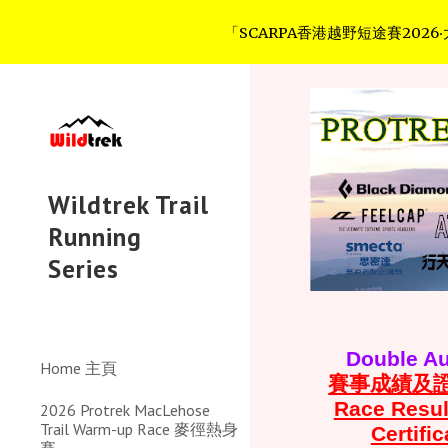
「SCARPA香港越野短途賽2026‧大棠」補
Sk
Wildtrek Trail
Running
Series
Double 
Home 主頁
賽事成績及
Race Resul
2026 Protrek MacLehose
Trail Warm-up Race 麥徑熱身
Certific