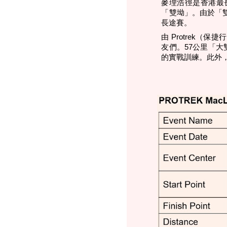
麥理浩徑是香港最長
「雙坳」。由於「
長途賽。
由 Protrek（
友們。
57公里「
的實戰訓練。此外，