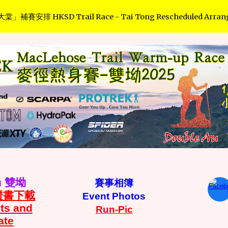
賽安排 HKSD Trail Race - Tai Tong Rescheduled Arran
ip to main content
Skip to navigat
Au 雙坳
賽事相簿
證書下載
Event Photos
ts and
Run-Pic
ate