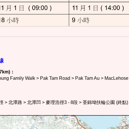
線
57km)：
hung
Family Walk
> Pak Tam Road > Pak Tam Au > MacLehose 
徑
> 北潭路 > 北潭凹 > 麥理浩徑3
-
8段 > 荃錦坳扶輪公園
(終點)