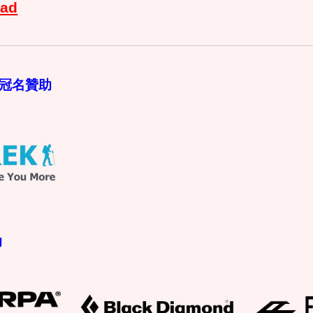
ad
or 冠名贊助
助