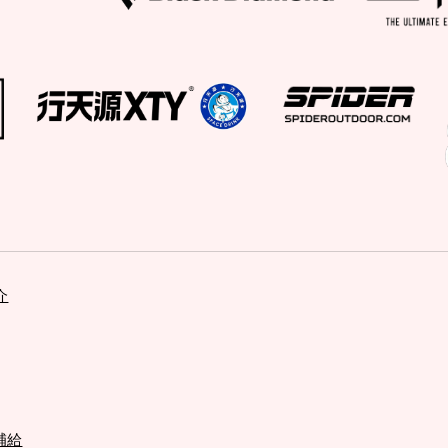
介
物補給