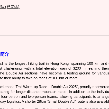
名辦法 (已完結)
賽事簡介
l is the longest hiking trail in Hong Kong, spanning 100 km and di
t challenging, with a total elevation gain of 3200 m, earning th
 the Double Au sections have become a testing ground for various 
 their ability to take on races of 100 km or more.
acLehose
Trail
Warm-up Race – Double Au 2025", proudly sponsored b
reparing for longer-distance mountain races. In addition to the indiv
 four-person and two-person teams, allowing participants to arrange
ay logistics. A shorter 28km "Small Double Au" route is also availabl