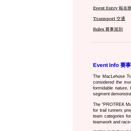
Event Entry 報
Transport 交通
Rules 賽事規則​​
Event Info 
The MacLehose Trai
considered the mos
formidable nature,
segment demonstrate
The "PROTREK M
for trail runners p
team categories for
teamwork and race-d