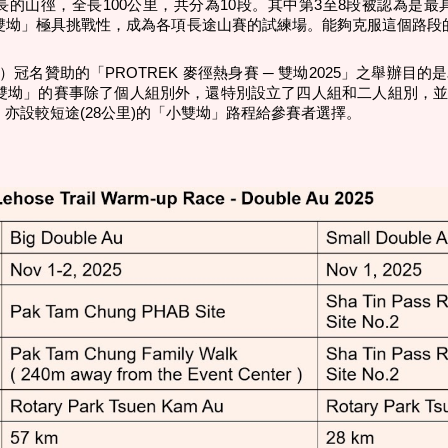
的山徑，全長100公里，共分為10段。其中第3至8段被認為是最
雙坳」極具挑戰性，成為各項長途山賽的試練場。能夠克服這個路段的
保捷行）冠名贊助的「PROTREK 麥徑熱身賽 ─ 雙坳2025」之
大雙坳」的賽事除了個人組別外，還特別設立了四人組和二人組別，
亦設較短途(28公里)的「小雙坳」路程給參賽者選擇。