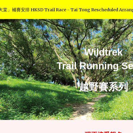
賽安排 HKSD Trail Race - Tai Tong Rescheduled Arran
ip to main content
Skip to navigat
Wildtrek
Trail Running Se
越野賽系列