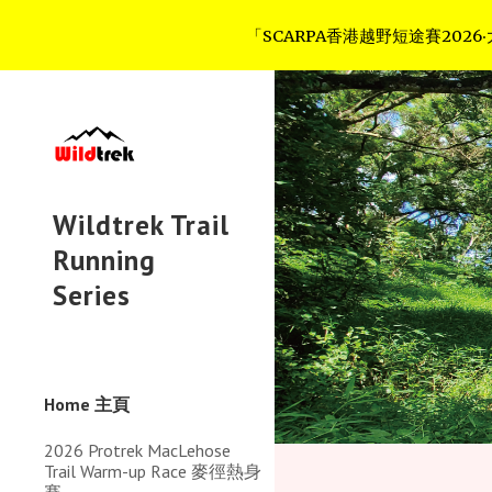
「SCARPA香港越野短途賽2026‧大棠」補
Sk
Wildtrek Trail
Running
Series
Home 主頁
2026 Protrek MacLehose
Trail Warm-up Race 麥徑熱身